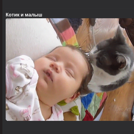
Котик и малыш