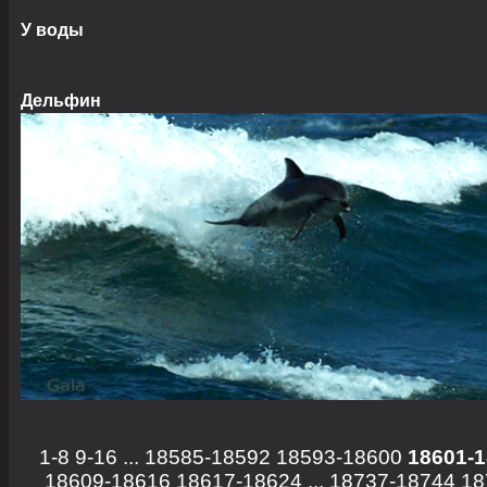
У воды
Дельфин
1-8
9-16
...
18585-18592
18593-18600
18601-
18609-18616
18617-18624
...
18737-18744
18