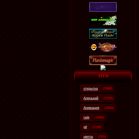
ТЕГИ
открытка
(3088)
Аленький
(2203)
Анимация
(2060)
гиф
(1586)
gif
(1190)
цветы
(918)