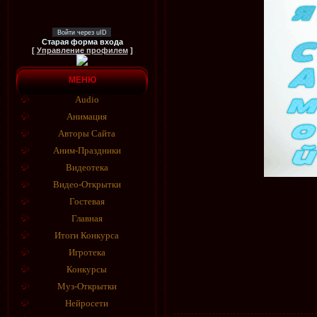
Войти через uID
Старая форма входа
[
Управление профилем
]
МЕНЮ
Audio
Анимация
Авторы Сайта
Аним-Праздники
Видеотека
Видео-Открытки
Гостевая
Главная
Итоги Конкурса
Игротека
Конкурсы
Муз-Открытки
Нейросети