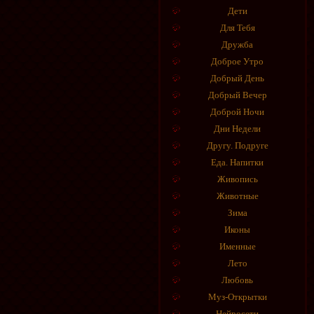
Дети
Для Тебя
Дружба
Доброе Утро
Добрый День
Добрый Вечер
Доброй Ночи
Дни Недели
Другу. Подруге
Еда. Напитки
Живопись
Животные
Зима
Иконы
Именные
Лето
Любовь
Муз-Открытки
Нейросети