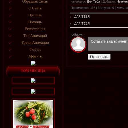
Обратная Связь
Категория
:
Для Тебя
|
Добавил
:
Неземн
Просмотров
:
117
|
Загрузок
:
0
|
Коммен
О Сайте
Правила
ДЛЯ ТЕБЯ
Помощь
ДЛЯ ТЕБЯ
Регистрация
Войдите:
Топ Анимаций
Уроки Анимации
Форум
Эффекты
Отправить
ТОМ МЕСЯЦА