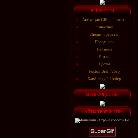
НЕЙРОСЕТИ
Анимация-GIF-нейросети
Животные
Люди/портреты
Праздники
Пейзажи
Разное
Цветы
Fusion Brain/сбер
Kandinsky 2.1/сбер
МЫ В СОЦСЕТЯХ
САЙТЫ ТВОРЧЕСТВА