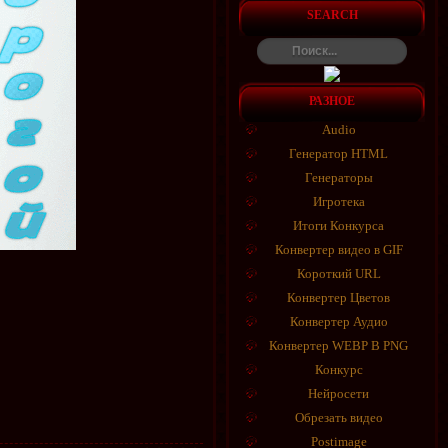
SEARCH
РАЗНОЕ
Audio
Генератор HTML
Генераторы
Игротека
Итоги Конкурса
Конвертер видео в GIF
Короткий URL
Конвертер Цветов
Конвертер Аудио
Конвертер WEBP В PNG
Конкурс
Нейросети
Обрезать видео
Postimage