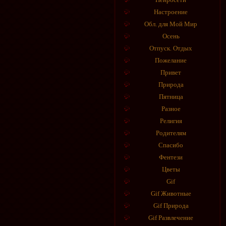
Настроение
Обл. для Мой Мир
Осень
Отпуск. Отдых
Пожелание
Привет
Природа
Пятница
Разное
Религия
Родителям
Спасибо
Фентези
Цветы
Gif
Gif Животные
Gif Природа
Gif Развлечение