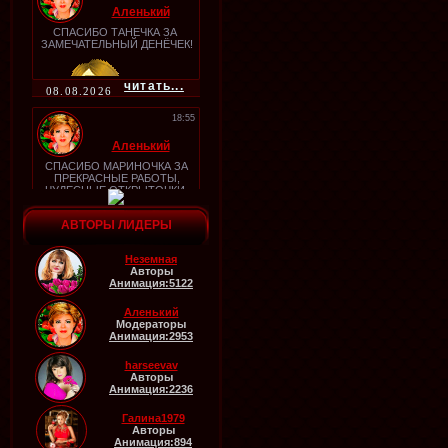
Аленький
СПАСИБО ТАНЕЧКА ЗА
ЗАМЕЧАТЕЛЬНЫЙ ДЕНЁЧЕК!
читать...
08.08.2026
18:55
Аленький
СПАСИБО МАРИНОЧКА ЗА
ПРЕКРАСНЫЕ РАБОТЫ,
ЧУДЕСНЫЕ ОТКРЫТОЧКИ
читать...
АВТОРЫ ЛИДЕРЫ
06.08.2026
18:53
Неземная
Авторы
Аленький
Анимация:5122
СПАСИБО СВЕТОЧКА ЗА
НЕЗАБЫВАЕМЫЕ
Аленький
ВЫХОДНЫЕ ОНИ ТАКИМИ У
Модераторы
МЕНЯ И БУДУТ УЖЕ
Анимация:2953
ЧУВСТВУЮ,,
читать...
06.08.2026
harseevav
Авторы
18:52
Анимация:2236
Аленький
Галина1979
Авторы
СПАСИБО ЗА ХОРОШИЙ
Анимация:894
ДЕНЬ ЛИИЧКА!