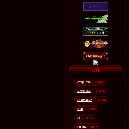
ТЕГИ
открытка
(3088)
Аленький
(2203)
Анимация
(2060)
гиф
(1586)
gif
(1190)
цветы
(918)