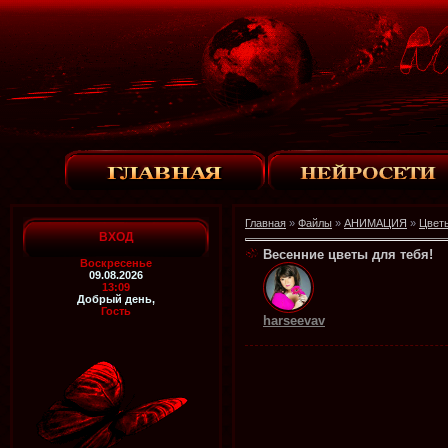
Главная
»
Файлы
»
АНИМАЦИЯ
»
Цвет
ВХОД
Весенние цветы для тебя!
Воскресенье
09.08.2026
13:09
Добрый день,
Гость
harseevav