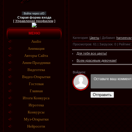
Войти через uID
Старая форма входа
[
Управление профилем
]
МЕНЮ
Категория
:
Цветы
|
Добавил
:
harseevav
Audio
Просмотров
:
61
|
Загрузок
:
0
|
Рейтинг
:
Анимация
Для тебя все цветы!
Авторы Сайта
Всем красивым девочкам!
Аним-Праздники
Видеотека
Войдите:
Видео-Открытки
Гостевая
Главная
Отправить
Итоги Конкурса
Игротека
Конкурсы
Муз-Открытки
Нейросети