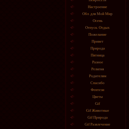
Настроение
Обл. для Мой Мир
Осень
Отпуск. Отдых
Пожелание
Привет
Природа
Пятница
Разное
Религия
Родителям
Спасибо
Фентези
Цветы
Gif
Gif Животные
Gif Природа
Gif Развлечение