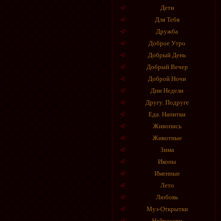
Дети
Для Тебя
Дружба
Доброе Утро
Добрый День
Добрый Вечер
Доброй Ночи
Дни Недели
Другу. Подруге
Еда. Напитки
Живопись
Животные
Зима
Иконы
Именные
Лето
Любовь
Муз-Открытки
Нейросети