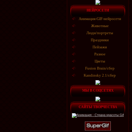
НЕЙРОСЕТИ
Анимация-GIF-нейросети
Животные
Люди/портреты
Праздники
Пейзажи
Разное
Цветы
Fusion Brain/сбер
Kandinsky 2.1/сбер
МЫ В СОЦСЕТЯХ
САЙТЫ ТВОРЧЕСТВА