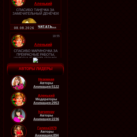
Аленький
СПАСИБО ТАНЕЧКА ЗА
ЗАМЕЧАТЕЛЬНЫЙ ДЕНЁЧЕК!
читать...
08.08.2026
18:55
Аленький
СПАСИБО МАРИНОЧКА ЗА
ПРЕКРАСНЫЕ РАБОТЫ,
ЧУДЕСНЫЕ ОТКРЫТОЧКИ
читать...
АВТОРЫ ЛИДЕРЫ
06.08.2026
18:53
Неземная
Авторы
Аленький
Анимация:5122
СПАСИБО СВЕТОЧКА ЗА
НЕЗАБЫВАЕМЫЕ
Аленький
ВЫХОДНЫЕ ОНИ ТАКИМИ У
Модераторы
МЕНЯ И БУДУТ УЖЕ
Анимация:2953
ЧУВСТВУЮ,,
читать...
06.08.2026
harseevav
Авторы
18:52
Анимация:2236
Аленький
Галина1979
Авторы
СПАСИБО ЗА ХОРОШИЙ
Анимация:894
ДЕНЬ ЛИИЧКА!