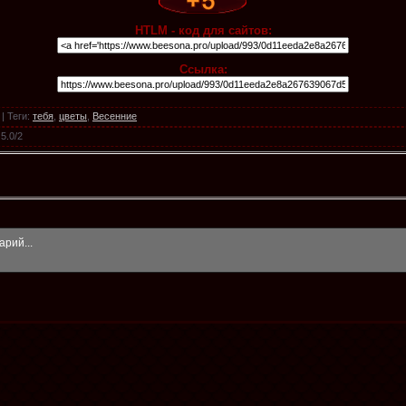
HTLM - код для сайтов:
Ссылка:
|
Теги
:
тебя
,
цветы
,
Весенние
5.0
/
2