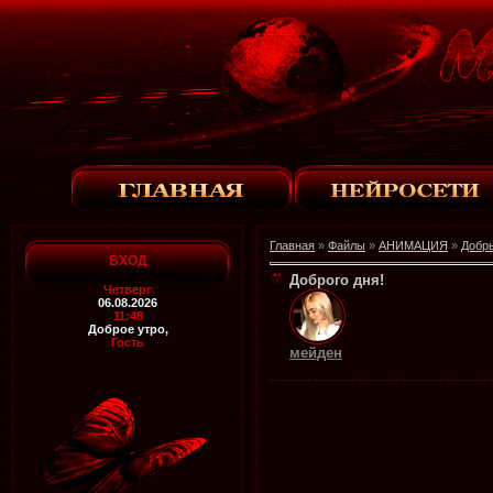
Главная
»
Файлы
»
АНИМАЦИЯ
»
Добр
ВХОД
Доброго дня!
Четверг
06.08.2026
11:48
Доброе утро,
Гость
мейден