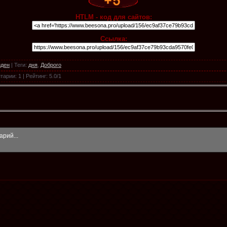
HTLM - код для сайтов:
Ссылка:
ден
|
Теги
:
дня
,
Доброго
тарии
:
1
|
Рейтинг
:
5.0
/
1