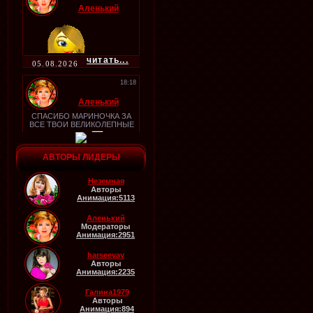
Аленький
читать...
05.08.2026
18:18
Аленький
СПАСИБО МАРИНОЧКА ЗА
ВСЕ ТВОИ ВЕЛИКОЛЕПНЫЕ
РАБОТЫ!
читать...
АВТОРЫ ЛИДЕРЫ
05.08.2026
18:17
Неземная
Авторы
Аленький
Анимация:5113
Аленький
Модераторы
Анимация:2951
читать...
05.08.2026
harseevav
Авторы
06:19
Анимация:2235
Аленький
Галина1979
Авторы
ПУСТЬ ВСЁ ТАК И БУДЕТ
Анимация:894
МАРИНОЧКА!, СПАСИБО ЗА