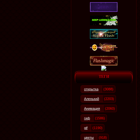
ТЕГИ
открытка
(3088)
Аленький
(2203)
Анимация
(2060)
гиф
(1586)
gif
(1190)
цветы
(918)