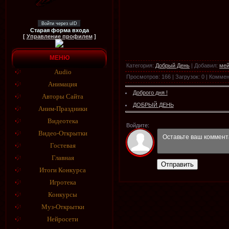
Войти через uID
Старая форма входа
[
Управление профилем
]
МЕНЮ
Категория
:
Добрый День
|
Добавил
:
мей
Audio
Просмотров
:
166
|
Загрузок
:
0
|
Коммен
Анимация
Доброго дня !
Авторы Сайта
ДОБРЫЙ ДЕНЬ
Аним-Праздники
Видеотека
Войдите:
Видео-Открытки
Гостевая
Главная
Отправить
Итоги Конкурса
Игротека
Конкурсы
Муз-Открытки
Нейросети