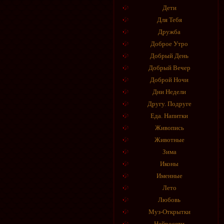
Дети
Для Тебя
Дружба
Доброе Утро
Добрый День
Добрый Вечер
Доброй Ночи
Дни Недели
Другу. Подруге
Еда. Напитки
Живопись
Животные
Зима
Иконы
Именные
Лето
Любовь
Муз-Открытки
Нейросети