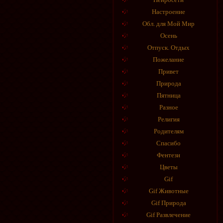
Настроение
Обл. для Мой Мир
Осень
Отпуск. Отдых
Пожелание
Привет
Природа
Пятница
Разное
Религия
Родителям
Спасибо
Фентези
Цветы
Gif
Gif Животные
Gif Природа
Gif Развлечение