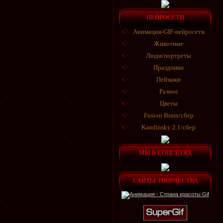
НЕЙРОСЕТИ
Анимация-GIF-нейросети
Животные
Люди/портреты
Праздники
Пейзажи
Разное
Цветы
Fusion Brain/сбер
Kandinsky 2.1/сбер
МЫ В СОЦСЕТЯХ
САЙТЫ ТВОРЧЕСТВА