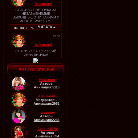
Аленький
СПАСИБО СВЕТОЧКА ЗА
НЕЗАБЫВАЕМЫЕ
ВЫХОДНЫЕ ОНИ ТАКИМИ У
МЕНЯ И БУДУТ УЖЕ
ЧУВСТВУЮ,,
читать...
06.08.2026
18:52
Аленький
СПАСИБО ЗА ХОРОШИЙ
ДЕНЬ ЛИИЧКА!
читать...
АВТОРЫ ЛИДЕРЫ
06.08.2026
18:46
Неземная
Авторы
Аленький
Анимация:5115
Аленький
Модераторы
Анимация:2952
читать...
06.08.2026
harseevav
Авторы
18:45
Анимация:2236
Аленький
Галина1979
Авторы
ура ПРИВЕТИК МАРИНОЧКА
Анимация:894
ДА УЖЕ