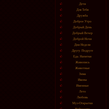
Дети
Для Тебя
Дружба
Доброе Утро
Добрый День
Добрый Вечер
Доброй Ночи
Дни Недели
Другу. Подруге
Еда. Напитки
Живопись
Животные
Зима
Иконы
Именные
Лето
Любовь
Муз-Открытки
Нейросети