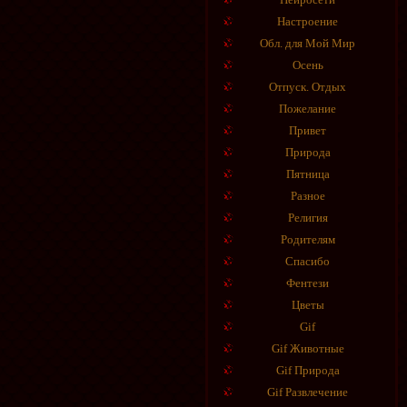
Настроение
Обл. для Мой Мир
Осень
Отпуск. Отдых
Пожелание
Привет
Природа
Пятница
Разное
Религия
Родителям
Спасибо
Фентези
Цветы
Gif
Gif Животные
Gif Природа
Gif Развлечение