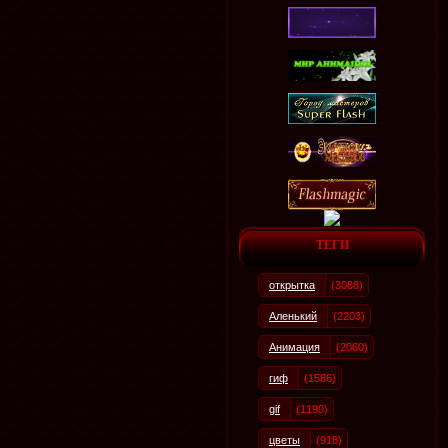
ТЕГИ
открытка
(3088)
Аленький
(2203)
Анимация
(2060)
гиф
(1586)
gif
(1190)
цветы
(918)