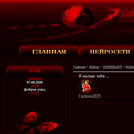
Главная
»
Файлы
»
АНИМАЦИЯ
»
Добр
ВХОД
Я желаю тебе ...
Пятница
07.08.2026
11:44
Доброе утро,
Гость
Галина1979