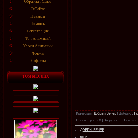
Обратная Связь
О Сайте
Правила
Помощь
Регистрация
Топ Анимаций
Уроки Анимации
Форум
Эффекты
ТОМ МЕСЯЦА
Категория
:
Добрый Вечер
|
Добавил
:
Га
Просмотров
:
68
|
Загрузок
:
0
|
Рейтинг
:
ДОБРЫ ВЕЧЕР
вино ...