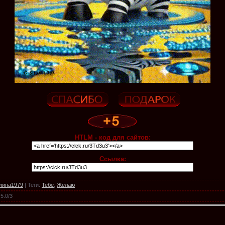
HTLM - код для сайтов:
Ссылка:
лина1979
|
Теги
:
Тебе
,
Желаю
5.0
/
3