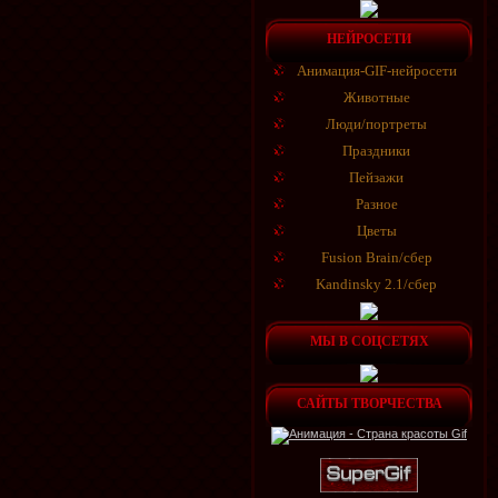
НЕЙРОСЕТИ
Анимация-GIF-нейросети
Животные
Люди/портреты
Праздники
Пейзажи
Разное
Цветы
Fusion Brain/сбер
Kandinsky 2.1/сбер
МЫ В СОЦСЕТЯХ
САЙТЫ ТВОРЧЕСТВА