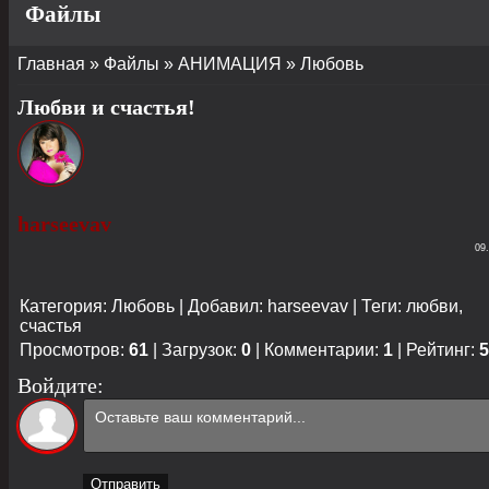
Файлы
Главная
»
Файлы
»
АНИМАЦИЯ
»
Любовь
Любви и счастья!
harseevav
09
Категория
:
Любовь
|
Добавил
:
harseevav
|
Теги
:
любви
,
счастья
Просмотров
:
61
|
Загрузок
:
0
|
Комментарии
:
1
|
Рейтинг
:
5
Войдите:
Отправить