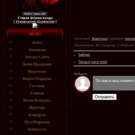
Войти через uID
Старая форма входа
[
Управление профилем
]
МЕНЮ
Категория
:
Животные
|
Добавил
:
harse
Audio
Просмотров
:
39
|
Загрузок
:
0
|
Рейтинг
:
Анимация
Зайчик!
Авторы Сайта
Тепла и уюта тебе!
Аним-Праздники
Видеотека
Войдите:
Видео-Открытки
Гостевая
Главная
Отправить
Итоги Конкурса
Игротека
Конкурсы
Муз-Открытки
Нейросети