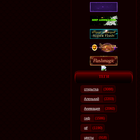
ТЕГИ
открытка
(3088)
Аленький
(2203)
Анимация
(2060)
гиф
(1586)
gif
(1190)
цветы
(918)