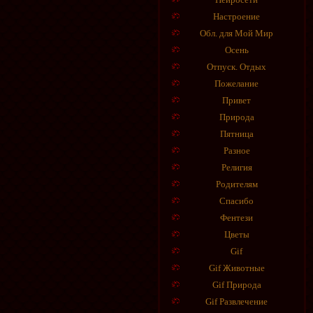
Настроение
Обл. для Мой Мир
Осень
Отпуск. Отдых
Пожелание
Привет
Природа
Пятница
Разное
Религия
Родителям
Спасибо
Фентези
Цветы
Gif
Gif Животные
Gif Природа
Gif Развлечение