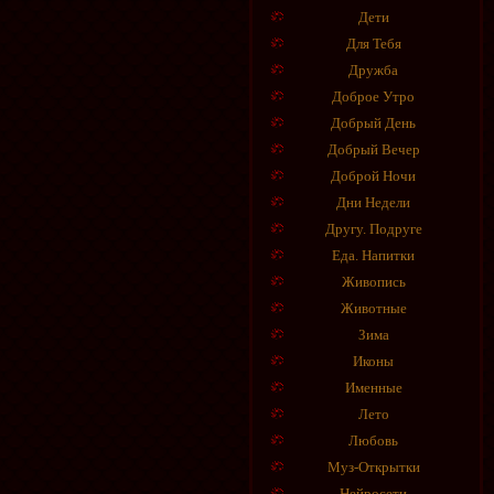
Дети
Для Тебя
Дружба
Доброе Утро
Добрый День
Добрый Вечер
Доброй Ночи
Дни Недели
Другу. Подруге
Еда. Напитки
Живопись
Животные
Зима
Иконы
Именные
Лето
Любовь
Муз-Открытки
Нейросети