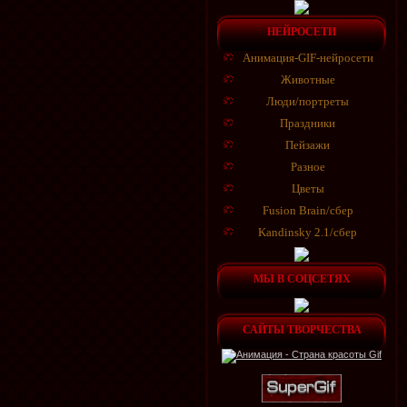
НЕЙРОСЕТИ
Анимация-GIF-нейросети
Животные
Люди/портреты
Праздники
Пейзажи
Разное
Цветы
Fusion Brain/сбер
Kandinsky 2.1/сбер
МЫ В СОЦСЕТЯХ
САЙТЫ ТВОРЧЕСТВА