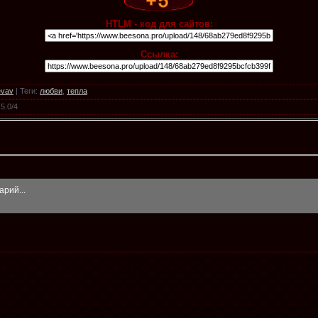
HTLM - код для сайтов:
Ссылка:
evav
|
Теги
:
любви
,
тепла
5.0
/
4