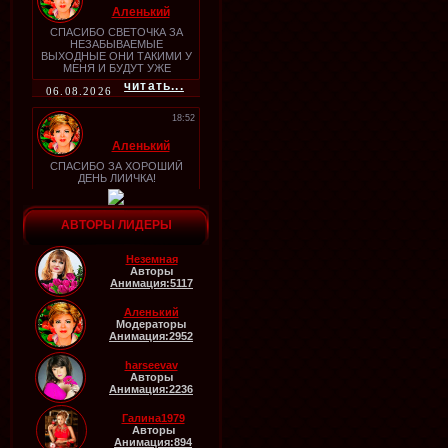
Аленький
СПАСИБО СВЕТОЧКА ЗА
НЕЗАБЫВАЕМЫЕ
ВЫХОДНЫЕ ОНИ ТАКИМИ У
МЕНЯ И БУДУТ УЖЕ
ЧУВСТВУЮ,,
читать...
06.08.2026
18:52
Аленький
СПАСИБО ЗА ХОРОШИЙ
ДЕНЬ ЛИИЧКА!
читать...
АВТОРЫ ЛИДЕРЫ
06.08.2026
18:46
Неземная
Авторы
Аленький
Анимация:5117
Аленький
Модераторы
Анимация:2952
читать...
06.08.2026
harseevav
Авторы
18:45
Анимация:2236
Аленький
Галина1979
Авторы
ура ПРИВЕТИК МАРИНОЧКА
Анимация:894
ДА УЖЕ