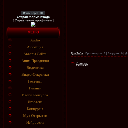
Войти через uID
Старая форма входа
[
Управление профилем
]
МЕНЮ
Audio
Анимация
Авторы Сайта
Для Тебя
|
Просмотров:
6
|
Загрузок:
0
|
Д
Аним-Праздники
Дождь
Видеотека
Видео-Открытки
Гостевая
Главная
Итоги Конкурса
Игротека
Конкурсы
Муз-Открытки
Нейросети