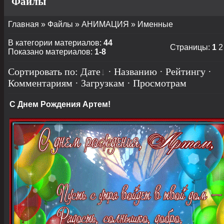
Файлы
Главная
»
Файлы
»
АНИМАЦИЯ
» Именные
В категории материалов
:
44
Страницы
:
1
2
Показано материалов
:
1-8
Сортировать по
:
Дате
·
Названию
·
Рейтингу
·
Комментариям
·
Загрузкам
·
Просмотрам
С Днем Рождения Артем!