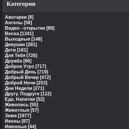
Категории
Аватарки
[8]
Ангелы
[58]
Видео - открытки
[89]
Весна
[1341]
Выходные
[148]
Девушки
[281]
Дети
[181]
Для Тебя
[726]
Дружба
[66]
Доброе Утро
[717]
Добрый День
[719]
Добрый Вечер
[472]
Доброй Ночи
[253]
Дни Недели
[271]
Другу. Подруге
[122]
Еда. Напитки
[52]
Живопись
[55]
Животные
[57]
Зима
[1977]
Иконы
[87]
Именные
[44]