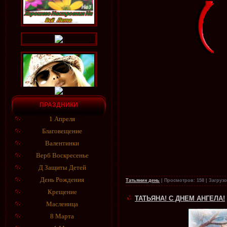
ПРАЗДНИКИ
1 Апреля
Благовещение
Валентинки
Верб Воскресенье
Д Защиты Детей
День Рождения
Татьянин день
|
Просмотров:
158
|
Загрузо
Крещение
ТАТЬЯНА! С ДНЕМ АНГЕЛА!
Масленица
8 Марта