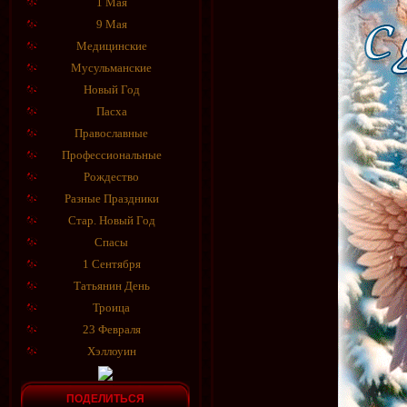
1 Мая
9 Мая
Медицинские
Мусульманские
Новый Год
Пасха
Православные
Профессиональные
Рождество
Разные Праздники
Стар. Новый Год
Спасы
1 Сентября
Татьянин День
Троица
23 Февраля
Хэллоуин
ПОДЕЛИТЬСЯ