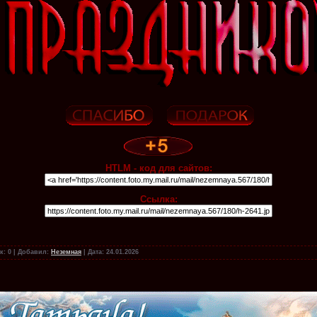
HTLM - код для сайтов:
Ссылка:
к:
0
|
Добавил:
Неземная
|
Дата:
24.01.2026