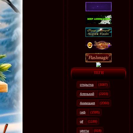
ТЕГИ
открытка
(3087)
Аленький
(2203)
Анимация
(2060)
гиф
(1585)
gif
(1189)
цветы
(918)