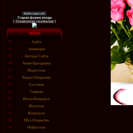
Войти через uID
Старая форма входа
[
Управление профилем
]
МЕНЮ
Audio
Анимация
Авторы Сайта
Аним-Праздники
Видеотека
Видео-Открытки
Гостевая
Главная
Итоги Конкурса
Игротека
Конкурсы
Муз-Открытки
Нейросети