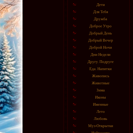
Дети
Для Тебя
Дружба
Доброе Утро
Добрый День
Добрый Вечер
Доброй Ночи
Дни Недели
Другу. Подруге
Еда. Напитки
Живопись
Животные
Зима
Иконы
Именные
Лето
Любовь
Муз-Открытки
Нейросети