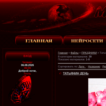
Главная
»
Файлы
»
ПРАЗДНИКИ
» Тать
ВХОД
В категории материалов
:
39
Показано материалов
:
1-8
Четверг
06.08.2026
Сортировать по
:
Дате
·
Названию
·
Ре
06:09
Доброй ночи,
ТАТЬЯНИН ДЕНЬ
Гость