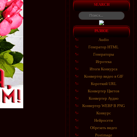
SEARCH
РАЗНОЕ
Audio
Генератор HTML
Генераторы
Игротека
Итоги Конкурса
Конвертер видео в GIF
Короткий URL
Конвертер Цветов
Конвертер Аудио
Конвертер WEBP В PNG
Конкурс
Нейросети
Обрезать видео
Postimage