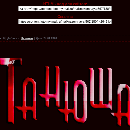
HTLM - код для сайтов:
Ссылка:
к:
0
|
Добавил:
Неземная
|
Дата:
24.01.2026