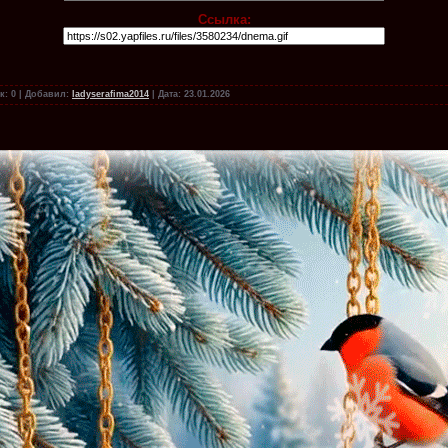
Ссылка:
к:
0
|
Добавил:
ladyserafima2014
|
Дата:
23.01.2026