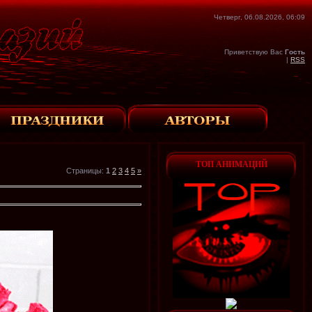
Четверг, 06.08.2026, 06:09
Приветствую Вас
Гость
|
RSS
ТОП АНИМАЦИЙ
Страницы
:
1
2
3
4
5
»