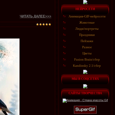
НЕЙРОСЕТИ
ЧИТАТЬ ДАЛЕЕ>>>
Анимация-GIF-нейросети
Животные
Люди/портреты
Праздники
Пейзажи
Разное
Цветы
Fusion Brain/сбер
Kandinsky 2.1/сбер
МЫ В СОЦСЕТЯХ
САЙТЫ ТВОРЧЕСТВА