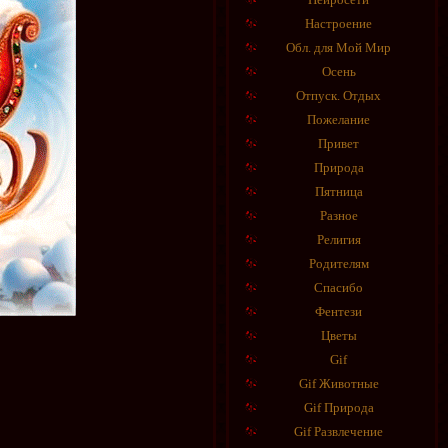
Настроение
Обл. для Мой Мир
Осень
Отпуск. Отдых
Пожелание
Привет
Природа
Пятница
Разное
Религия
Родителям
Спасибо
Фентези
Цветы
Gif
Gif Животные
Gif Природа
Gif Развлечение