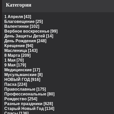
Категории
1 Апреля
[43]
Благовещение
[25]
Валентинки
[102]
Вербное воскресенье
[99]
День Защиты Детей
[14]
День Рождения
[248]
Крещение
[94]
Масленица
[143]
8 Марта
[209]
1 Мая
[70]
9 Мая
[179]
Медицинские
[17]
Мусульманские
[8]
НОВЫЙ ГОД
[916]
Пасха
[224]
Православные
[175]
Профессиональные
[80]
Рождество
[254]
Разные праздники
[628]
Старый Новый Год
[134]
Спасы
[136]