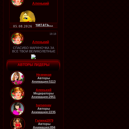
Аленький
читать...
05.08.2026
18:18
Аленький
СПАСИБО МАРИНОЧКА ЗА
ВСЕ ТВОИ ВЕЛИКОЛЕПНЫЕ
РАБОТЫ!
читать...
АВТОРЫ ЛИДЕРЫ
05.08.2026
18:17
Неземная
Авторы
Аленький
Анимация:5113
Аленький
Модераторы
Анимация:2951
читать...
05.08.2026
harseevav
Авторы
06:19
Анимация:2235
Аленький
Галина1979
Авторы
ПУСТЬ ВСЁ ТАК И БУДЕТ
Анимация:894
МАРИНОЧКА!, СПАСИБО ЗА