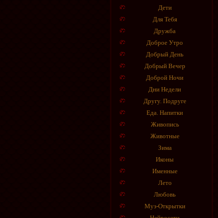
Дети
Для Тебя
Дружба
Доброе Утро
Добрый День
Добрый Вечер
Доброй Ночи
Дни Недели
Другу. Подруге
Еда. Напитки
Живопись
Животные
Зима
Иконы
Именные
Лето
Любовь
Муз-Открытки
Нейросети