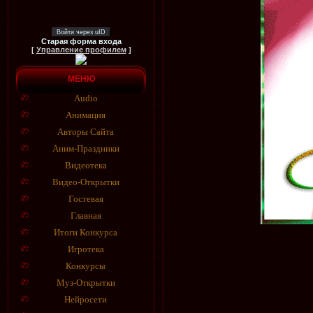
Войти через uID
Старая форма входа
[
Управление профилем
]
МЕНЮ
Audio
Анимация
Авторы Сайта
Аним-Праздники
Видеотека
Видео-Открытки
Гостевая
Главная
Итоги Конкурса
Игротека
Конкурсы
Муз-Открытки
Нейросети