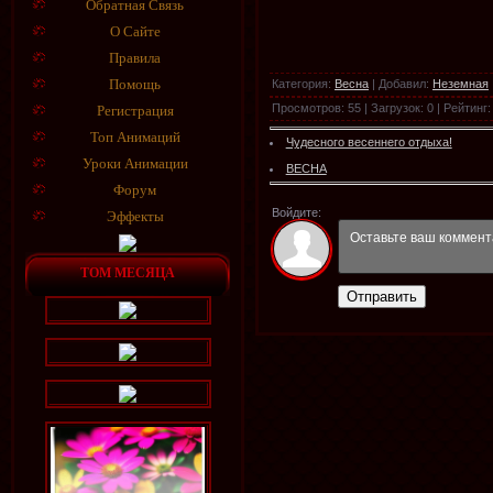
Обратная Связь
О Сайте
Правила
Помощь
Категория
:
Весна
|
Добавил
:
Неземная
Просмотров
:
55
|
Загрузок
:
0
|
Рейтинг
:
Регистрация
Топ Анимаций
Чудесного весеннего отдыха!
Уроки Анимации
ВЕСНА
Форум
Войдите:
Эффекты
ТОМ МЕСЯЦА
Отправить