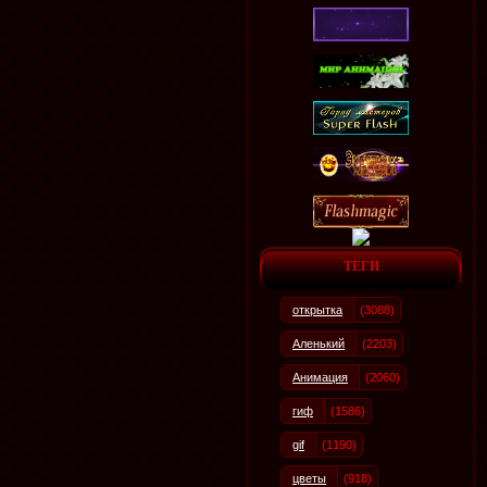
ТЕГИ
открытка
(3088)
Аленький
(2203)
Анимация
(2060)
гиф
(1586)
gif
(1190)
цветы
(918)