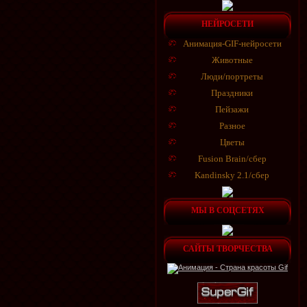
НЕЙРОСЕТИ
Анимация-GIF-нейросети
Животные
Люди/портреты
Праздники
Пейзажи
Разное
Цветы
Fusion Brain/сбер
Kandinsky 2.1/сбер
МЫ В СОЦСЕТЯХ
САЙТЫ ТВОРЧЕСТВА