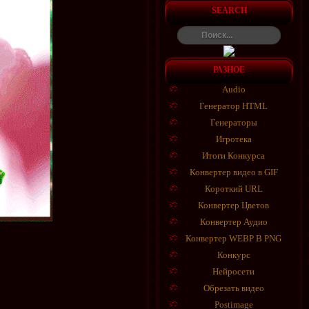
SEARCH
РАЗНОЕ
Audio
Генератор HTML
Генераторы
Игротека
Итоги Конкурса
Конвертер видео в GIF
Короткий URL
Конвертер Цветов
Конвертер Аудио
Конвертер WEBP В PNG
Конкурс
Нейросети
Обрезать видео
Postimage